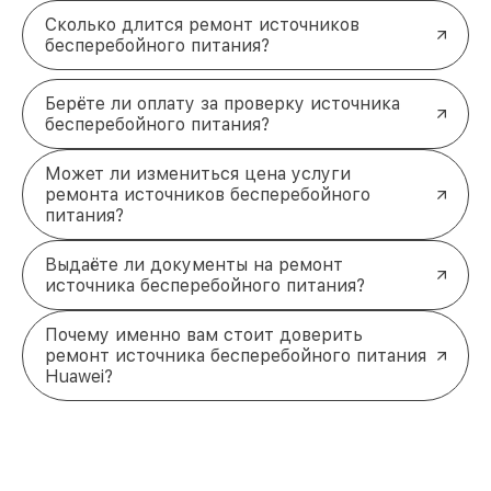
обслуживания максимально комфортным.
Сколько длится ремонт источников
Профессиональное решение для
бесперебойного питания?
вашего ИБП Huawei
Обращайтесь к квалифицированным
Берёте ли оплату за проверку источника
специалистам для восстановления
источника
бесперебойного питания?
бесперебойного питания Huawei
. Мы обеспечим
надёжную работу вашего оборудования,
оперативность и прозрачность всех этапов
Может ли измениться цена услуги
ремонта источников бесперебойного
ремонта. Звоните по телефону +7 (843) 254-68-13
питания?
или приходите по адресу ул. Галиаскара Камала,
д. 41 для консультации и обслуживания.
Выдаёте ли документы на ремонт
источника бесперебойного питания?
Почему именно вам стоит доверить
ремонт источника бесперебойного питания
Huawei?