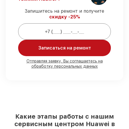
Официальная гарантия
–
восстановление с полным гарантийным
Запишитесь на ремонт и получите
сопровождением.
скидку -25%
Гарантии сервиса на восстановление
источников бесперебойного питания:
Записаться на ремонт
80%
заказов закрываем при клиенте
90%
деталей готовы к установке,
Отправляя заявку, Вы соглашаетесь на
остальное доставляем быстро
обработку персональных данных
Фирменные детали и качественные
аналоги
– для любого бюджета
85%
работ выполняются за 1–2 часа,
сразу после приёма
Наши обязательства перед
заказчиками:
Какие этапы работы с нашим
сервисным центром Huawei в
Ответственность за вашу технику