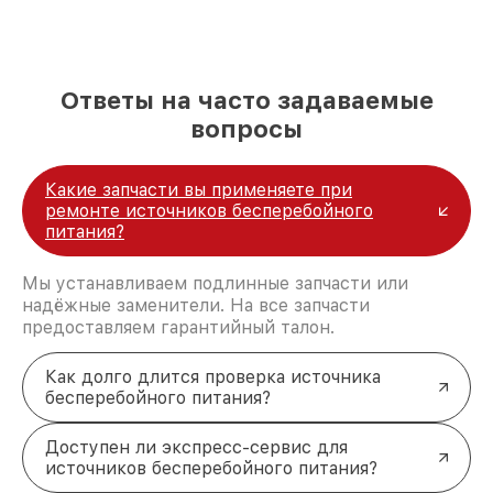
работу устройства.
Поломка силовой части
. Сопровождается
перегревом или отключением при нагрузке.
Проблемы с платой управления
. Нарушают
корректное управление процессами, что
Ответы на часто задаваемые
отражается на работе всего ИБП.
вопросы
Сбой системы охлаждения
. Повышает риск
перегрева и выхода из строя ключевых
компонентов.
Какие запчасти вы применяете при
Неисправность IGBT-модуля
. Приводит к
ремонте источников бесперебойного
сбоям в преобразовании напряжения.
питания?
Гарантия качества ремонта
источников бесперебойного
Мы устанавливаем подлинные запчасти или
питания Huawei
надёжные заменители. На все запчасти
Ремонтируем с использованием оригинальных
предоставляем гарантийный талон.
запчастей, что обеспечивает надежность
восстановленного устройства. Диагностика
Как долго длится проверка источника
выполняется бесплатно при последующем
бесперебойного питания?
ремонте, что экономит ваши средства. Работаем с
минимальными сроками, сохраняя высокое
Доступен ли экспресс-сервис для
качество. Удобные способы оплаты и возможность
источников бесперебойного питания?
доставки устройства делают процесс