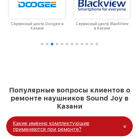
e в
Сервисный центр BlackView
Сервисный центр Apple в
в Казани
Казани
Популярные вопросы клиентов о
ремонте наушников Sound Joy в
Казани
Какие именно комплектующие
применяются при ремонте?