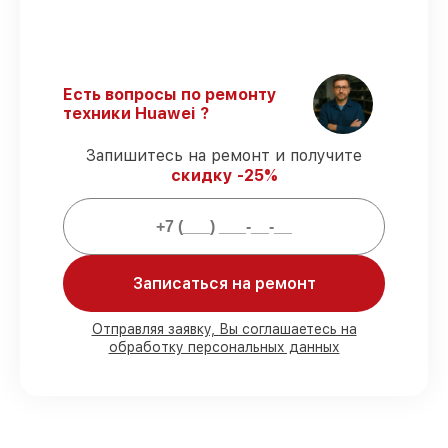
регулярное обучение.
Выполнение работ вовремя
–
соблюдаем сроки восстановления
наушников Sound Joy, согласованные с
Есть вопросы по ремонту
клиентом.
техники Huawei ?
Сервис с гарантией
– обслуживаем
наушников всегда со строгим
Запишитесь на ремонт и получите
соблюдением гарантийных обязательств.
скидку -25%
Мы гарантируем:
80%
работ с возможностью
Записаться на ремонт
присутствовать
90%
комплектующих для наушников на
складе или доступны для срочного
Отправляя заявку, Вы соглашаетесь на
обработку персональных данных
заказа
Качественные реплики и
оригинальные детали по вашему
выбору
– под любые финансовые
возможности