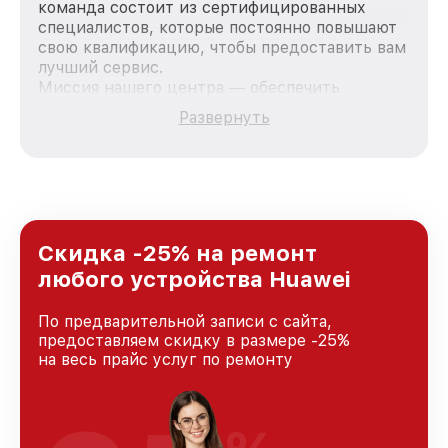
команда состоит из сертифицированных
специалистов, которые постоянно повышают
свою квалификацию, чтобы предоставить вам
лучший сервис.
Миссия нашего центра — обеспечить
качественный и доступный ремонт для
Развернуть
каждого пользователя продукции Huawei, вне
зависимости от сложности поломки. Мы
стремимся к тому, чтобы каждый клиент был
удовлетворен скоростью и качеством
предоставляемых услуг. Наша цель — стать
лучшим сервисным центром Huawei в городе
Казани, постоянно повышая уровень доверия
Скидка -25% на ремонт
и лояльности наших клиентов.
любого устройства Huawei
По предварительной записи с сайта,
предоставляем скидку в размере -25%
на весь прайс услуг по ремонту