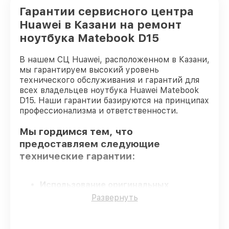
Гарантии сервисного центра
Huawei в Казани на ремонт
ноутбука Matebook D15
В нашем СЦ Huawei, расположенном в Казани,
мы гарантируем высокий уровень
технического обслуживания и гарантий для
всех владельцев ноутбука Huawei Matebook
D15. Наши гарантии базируются на принципах
профессионализма и ответственности.
Мы гордимся тем, что
предоставляем следующие
технические гарантии:
Использование оригинальных
запчастей
– гарантируем использование
Развернуть
фирменных запчастей для починки.
Сертифицированные инженеры
–
проверенные специалисты с опытом и