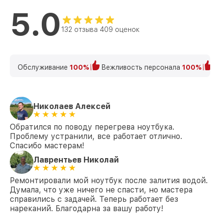
5.0
Восстановление данных Matebook D15
от 990₽
Huawei
132 отзыва 409 оценок
Замена SSD Matebook D15 Huawei
от 1045₽
Замена аккумулятора Matebook D15
от 620₽
Обслуживание
100%
Вежливость персонала
100%
К
Huawei
Замена клавиатуры Matebook D15
от 990₽
Huawei
Николаев Алексей
Замена шим-контроллера Matebook D15
от 3900₽
Huawei
Обратился по поводу перегрева ноутбука.
Проблему устранили, все работает отлично.
Спасибо мастерам!
Лаврентьев Николай
Ремонтировали мой ноутбук после залития водой.
Думала, что уже ничего не спасти, но мастера
справились с задачей. Теперь работает без
нареканий. Благодарна за вашу работу!