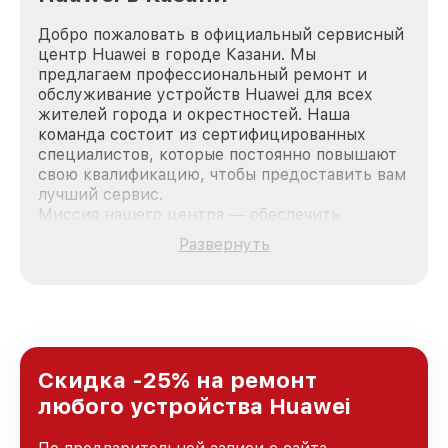
Добро пожаловать в официальный сервисный
центр Huawei в городе Казани. Мы
предлагаем профессиональный ремонт и
обслуживание устройств Huawei для всех
жителей города и окрестностей. Наша
команда состоит из сертифицированных
специалистов, которые постоянно повышают
свою квалификацию, чтобы предоставить вам
лучший сервис.
Миссия нашего центра — обеспечить
качественный и доступный ремонт для
Развернуть
каждого пользователя продукции Huawei, вне
зависимости от сложности поломки. Мы
стремимся к тому, чтобы каждый клиент был
удовлетворен скоростью и качеством
предоставляемых услуг. Наша цель — стать
лучшим сервисным центром Huawei в городе
Казани, постоянно повышая уровень доверия
Скидка -25% на ремонт
и лояльности наших клиентов.
любого устройства Huawei