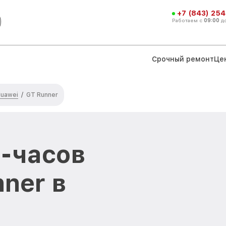
+7 (843) 254
Работаем с
09:00
д
Срочный ремонт
Це
Huawei
/
GT Runner
-часов
ner в