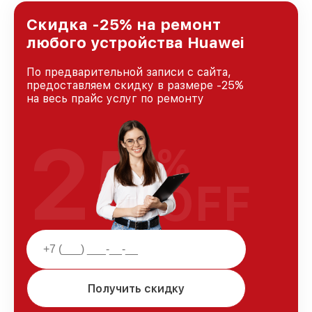
лучшим сервисным центром Huawei в городе
Казани, постоянно повышая уровень доверия
Скидка -25% на ремонт
и лояльности наших клиентов.
любого устройства Huawei
По предварительной записи с сайта,
предоставляем скидку в размере -25%
на весь прайс услуг по ремонту
25
%
OFF
Получить скидку