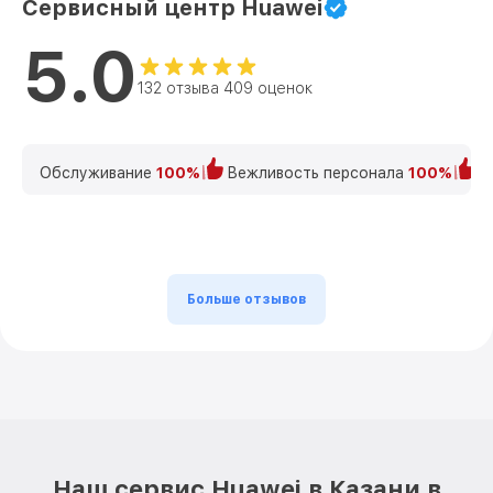
Сервисный центр Huawei
5.0
132 отзыва 409 оценок
Обслуживание
100%
Вежливость персонала
100%
К
Больше отзывов
Наш сервис Huawei в Казани в