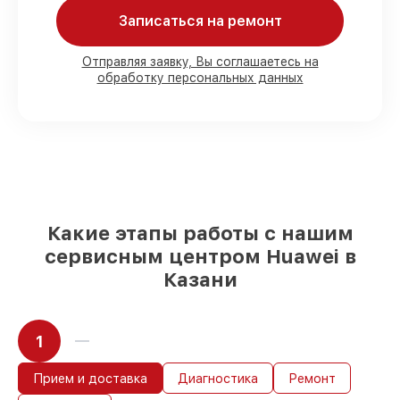
Записаться на ремонт
80%
работ с возможностью наблюдения
90%
комплектующих для смарт-часов
Отправляя заявку, Вы соглашаетесь на
обработку персональных данных
имеются в наличии или доступны для
быстрой доставки
Качественные реплики и
оригинальные детали по вашему
выбору
– для любого бюджета
85%
работ быстро и без задержек, при
условии, что восстановление началось
сразу
Какие этапы работы с нашим
сервисным центром Huawei в
Казани
1
Прием и доставка
Диагностика
Ремонт