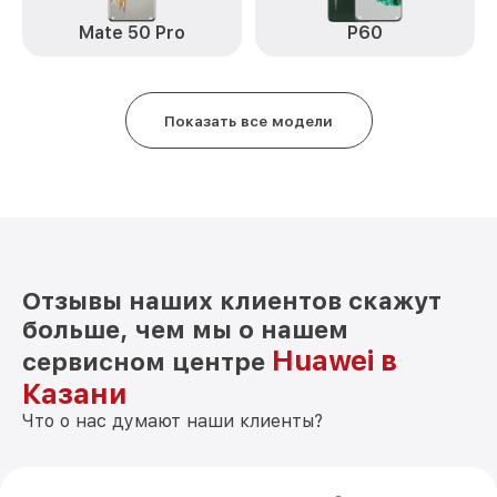
Замена датчика приближения nova 11i
от 590₽
Huawei
Mate 50 Pro
P60
Замена антенны nova 11i Huawei
от 490₽
Замена вибромотора nova 11i Huawei
от 490₽
Показать все модели
Замена голосового динамика nova 11i
от 490₽
Huawei
Чистка динамика, микрофонов от пыли
от 1790₽
(с разбором) nova 11i Huawei
Отзывы наших клиентов скажут
больше, чем мы о нашем
Huawei в
сервисном центре
Казани
Что о нас думают наши клиенты?