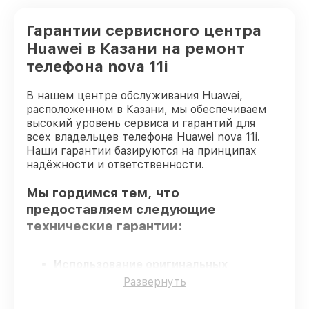
Гарантии сервисного центра
Huawei в Казани на ремонт
телефона nova 11i
В нашем центре обслуживания Huawei,
расположенном в Казани, мы обеспечиваем
высокий уровень сервиса и гарантий для
всех владельцев телефона Huawei nova 11i.
Наши гарантии базируются на принципах
надёжности и ответственности.
Мы гордимся тем, что
предоставляем следующие
технические гарантии:
Использование оригинальных
запчастей
– только подлинные
Развернуть
комплектующие.
Сертифицированные инженеры
–