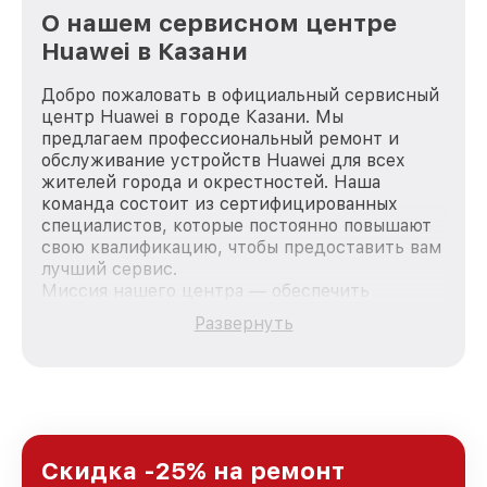
О нашем сервисном центре
Huawei в Казани
Добро пожаловать в официальный сервисный
центр Huawei в городе Казани. Мы
предлагаем профессиональный ремонт и
обслуживание устройств Huawei для всех
жителей города и окрестностей. Наша
команда состоит из сертифицированных
специалистов, которые постоянно повышают
свою квалификацию, чтобы предоставить вам
лучший сервис.
Миссия нашего центра — обеспечить
качественный и доступный ремонт для
Развернуть
каждого пользователя продукции Huawei, вне
зависимости от сложности поломки. Мы
стремимся к тому, чтобы каждый клиент был
удовлетворен скоростью и качеством
предоставляемых услуг. Наша цель — стать
лучшим сервисным центром Huawei в городе
Казани, постоянно повышая уровень доверия
Скидка -25% на ремонт
и лояльности наших клиентов.