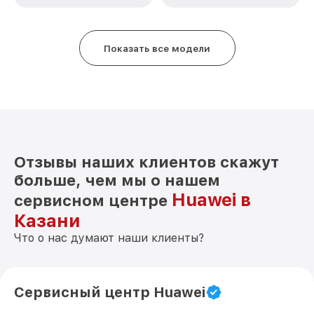
Замена антенны P60 Pro Huawei
от 490₽
Замена вибромотора P60 Pro Huawei
от 490₽
Показать все модели
Замена голосового динамика P60 Pro
от 490₽
Huawei
Чистка динамика, микрофонов от пыли
от 1790₽
(с разбором) P60 Pro Huawei
Отзывы наших клиентов скажут
больше, чем мы о нашем
Huawei в
сервисном центре
Казани
Что о нас думают наши клиенты?
Сервисный центр Huawei