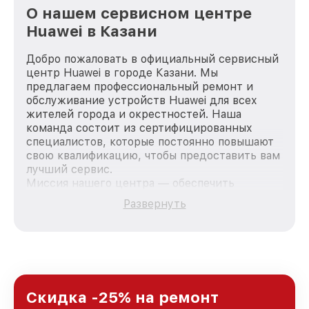
О нашем сервисном центре
Huawei в Казани
Добро пожаловать в официальный сервисный
центр Huawei в городе Казани. Мы
предлагаем профессиональный ремонт и
обслуживание устройств Huawei для всех
жителей города и окрестностей. Наша
команда состоит из сертифицированных
специалистов, которые постоянно повышают
свою квалификацию, чтобы предоставить вам
лучший сервис.
Миссия нашего центра — обеспечить
качественный и доступный ремонт для
Развернуть
каждого пользователя продукции Huawei, вне
зависимости от сложности поломки. Мы
стремимся к тому, чтобы каждый клиент был
удовлетворен скоростью и качеством
предоставляемых услуг. Наша цель — стать
лучшим сервисным центром Huawei в городе
Казани, постоянно повышая уровень доверия
Скидка -25% на ремонт
и лояльности наших клиентов.